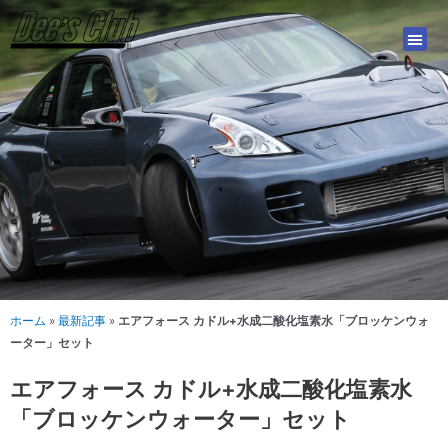
内
容
を
ス
キ
ッ
プ
ホーム
»
最新記事
»
エアフォース カドル+水成二酸化塩素水「ブロッケンウォ
ーター」セット
エアフォース カドル+水成二酸化塩素水
「ブロッケンウォーター」セット