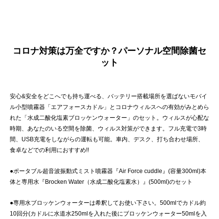
コロナ対策は万全ですか？パーソナル空間除菌セ
ット
安心&安全をどこへでも持ち運べる、バッテリー搭載場所を選ばないモバイ
ル小型噴霧器「エアフォースカドル」とコロナウィルスへの有効がみとめら
れた「水成二酸化塩素ブロッケンウォーター」のセット。ウィルスが心配な
時期、あなたのいる空間を除菌、ウィルス対策ができます。フル充電で3時
間、USB充電をしながらの運転も可能。車内、デスク、打ち合わせ場所、
食卓などでの利用におすすめ!!
●ポータブル超音波振動式ミスト噴霧器『Air Force cuddle』(容量300ml)本
体と専用水『Brocken Water（水成二酸化塩素水）』(500ml)のセット
●専用水ブロッケンウォーターは希釈してお使い下さい。500mlでカドル約
10回分(カドルに水道水250mlを入れた後にブロッケンウォーター50mlを入