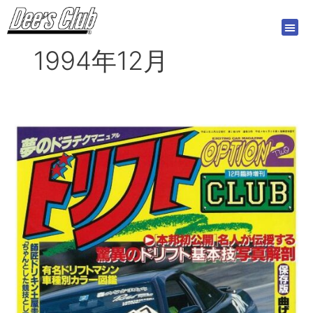
内
容
を
1994年12月
ス
キ
ッ
プ
ド
リ
フ
ト
CLUB
1994
年
12
月
発
売