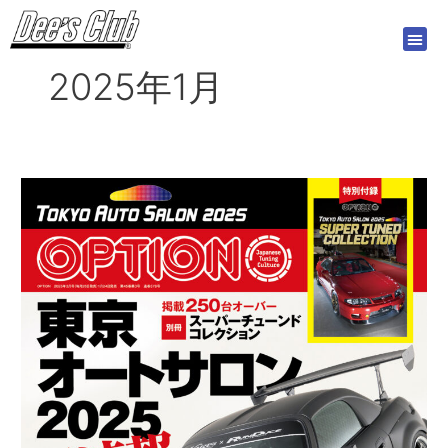
内
容
を
2025年1月
ス
キ
ッ
プ
オ
プ
シ
ョ
ン
2025
年
3
月
号
1/24
発