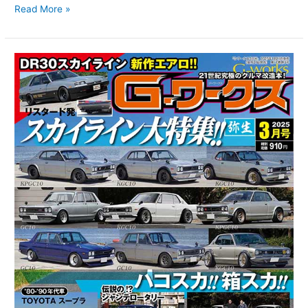
Read More »
G-
ワ
ー
ク
ス
2025
年
3
月
号
1/21
発
売