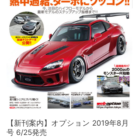
2019
年
8
月
号
6/25
発
売
【新刊案内】オプション 2019年8月
号 6/25発売