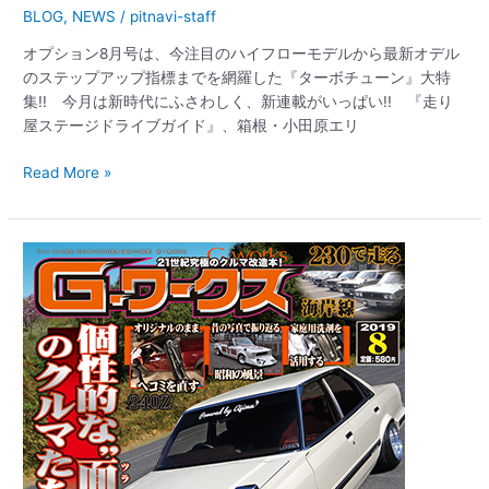
BLOG
,
NEWS
/
pitnavi-staff
オプション8月号は、今注目のハイフローモデルから最新オデル
のステップアップ指標までを網羅した『ターボチューン』大特
集!! 今月は新時代にふさわしく、新連載がいっぱい!! 『走り
屋ステージドライブガイド』、箱根・小田原エリ
Read More »
【新
刊
案
内】
G
ワ
ー
ク
ス
2019