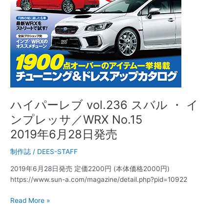
ン
プ
レ
ッ
サ
／
WRX
No.15
2019
年
ハイパーレブ vol.236 スバル ・ イ
6
ンプレッサ／WRX No.15
月
2019年6月28日発売
28
日
制作誌
/
DEES-STAFF
発
売
2019年6月28日発売 定価2200円 (本体価格2000円)
https://www.sun-a.com/magazine/detail.php?pid=10922
Read More »