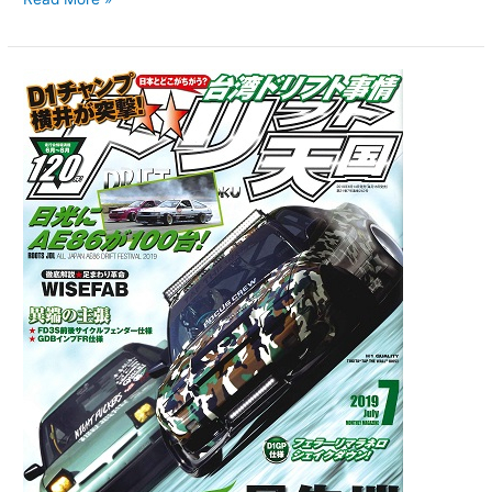
【新
刊
案
内】
ド
リ
フ
ト
天
国
2019
年
7
月
号
6/14
発
売