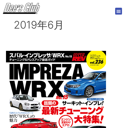
内
容
を
2019年6月
ス
キ
ッ
プ
ハ
イ
パ
ー
レ
ブ
vol.236
ス
バ
ル
・
イ