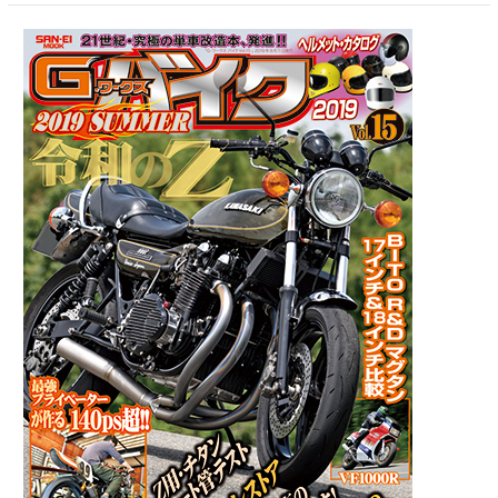
G-
WORKS
バ
イ
ク
Vol.15
2019
Summer
2019
年
6
月
28
日
発
売