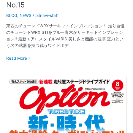
No.15
BLOG
,
NEWS
/
pitnavi-staff
東西のチューンドWRXサーキットインプレッション！ 走り自慢
のチューンドWRX STIをブルー青木がサーキットインプレッシ
ョン!! 最新エアロスタイルVARIS 美しさと機能の競演 空力とい
う名の武器を持つ戦うワイドボデ
Read More »
【新
刊
案
内】
オ
プ
シ
ョ
ン