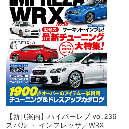
ハ
イ
パ
ー
レ
ブ
vol.236
ス
バ
ル
・
イ
ン
プ
レ
ッ
サ
／
【新刊案内】ハイパーレブ vol.236
WRX
スバル ・ インプレッサ／WRX
No.15