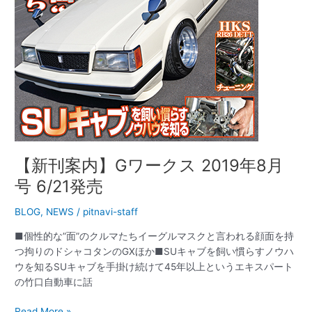
年
8
月
号
6/21
発
売
【新刊案内】Gワークス 2019年8月
号 6/21発売
BLOG
,
NEWS
/
pitnavi-staff
■個性的な”面”のクルマたちイーグルマスクと言われる顔面を持
つ拘りのドシャコタンのGXほか■SUキャブを飼い慣らすノウハ
ウを知るSUキャブを手掛け続けて45年以上というエキスパート
の竹口自動車に話
Read More »