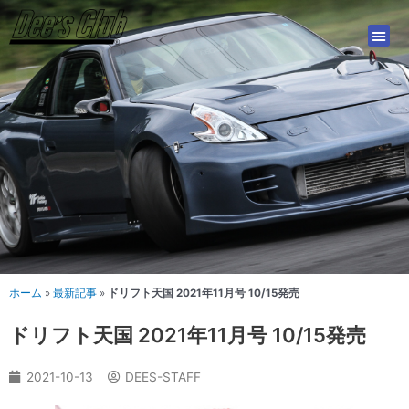
内
容
を
ス
キ
ッ
プ
ホーム
»
最新記事
»
ドリフト天国 2021年11月号 10/15発売
ドリフト天国 2021年11月号 10/15発売
2021-10-13
DEES-STAFF