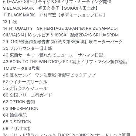
6 D-WAVE SRヘリテイジ＆SRドリフトミーティング開催
9 BLACK MARK 福田久美子【GO!GO!吉田土建】
11 BLACK MARK 戸村守宏【ボディーショップ戸村】
13 目次
14 H1 QUALITY SR HERITAGE JAPAN 1st PRIZE YAMADOI
SILVIA[S14] 18 シルビア＆180SX 凝縮2DAYS SRHJ×SRDM
29 D1GP機密調査報告書 第7戦＆第8戦in奥伊吹モーターパーク
35 フルカウンター倶楽部
40 東西サーキット獲れたてニュース「サバマス日記」
43 BORN TO THE WIN D1GP／FDJ 雲上ドリフトマシン製作秘話
TMSマークII 3号機
48 茂木ナンバーワン決定戦 活躍車ピックアップ
52 ウイナーズサークル
55 走行会スケジュール
60 全国フリー走行ガイド
62 OPTION 告知
63 INFORMATION
64 編集後記
65 D STATION
68 ドリバ市場
74 ドリフト流ライフハック【HCR32にBNR32のサードリンク流用