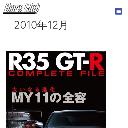
内
容
を
2010年12月
ス
キ
ッ
プ
R35
GT-
R
コ
ン
プ
リ
ー
ト
フ
ァ
イ