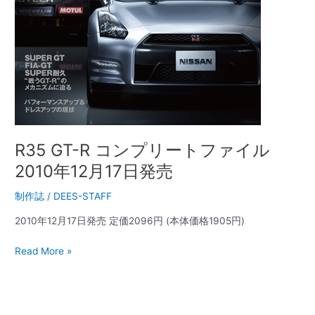
ル
2010
年
12
月
17
日
発
売
R35 GT-R コンプリートファイル
2010年12月17日発売
制作誌
/
DEES-STAFF
2010年12月17日発売 定価2096円 (本体価格1905円)
Read More »