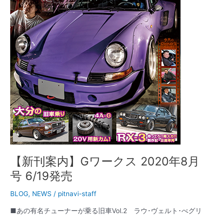
ー
ク
ス
2020
年
8
月
号
6/19
発
売
【新刊案内】Gワークス 2020年8月
号 6/19発売
BLOG
,
NEWS
/
pitnavi-staff
■あの有名チューナーが乗る旧車Vol.2 ラウ･ヴェルト･べグリ