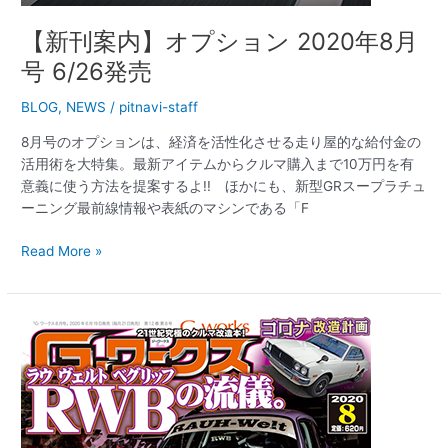
【新刊案内】オプション 2020年8月
号 6/26発売
BLOG
,
NEWS
/
pitnavi-staff
8月号のオプションは、経済を活性化させる走り屋的な給付金の
活用術を大特集。最新アイテムからクルマ購入まで10万円を有
意義に使う方法を提案するよ!! ほかにも、新型GRスープラチュ
ーニング最前線情報や表紙のマシンである「F
Read More »
【新
刊
案
内】
G
ワ