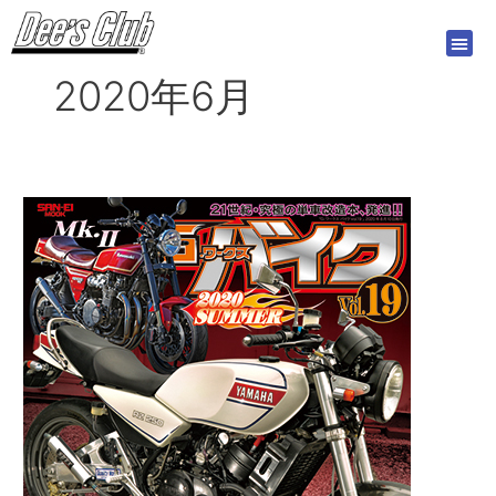
内
容
を
2020年6月
ス
キ
ッ
プ
G-
WORKS
バ
イ
ク
Vol.19
2020
SUMMER
2020
年
6
月