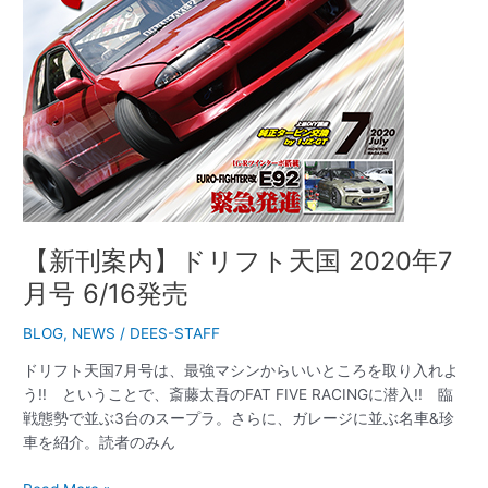
月
号
6/16
発
売
【新刊案内】ドリフト天国 2020年7
月号 6/16発売
BLOG
,
NEWS
/
DEES-STAFF
ドリフト天国7月号は、最強マシンからいいところを取り入れよ
う!! ということで、斎藤太吾のFAT FIVE RACINGに潜入!! 臨
戦態勢で並ぶ3台のスープラ。さらに、ガレージに並ぶ名車&珍
車を紹介。読者のみん