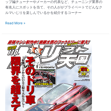
ップ編チューナーやメーカーの代表など、チューニング業界の
有名人にスポットを当て、その人ががプライベートでどんなク
ルマいじりを楽しんでいるかを紹介するコーナー
Read More »
【新
刊
案
内】
ド
リ
フ
ト
天
国
2020
年
7