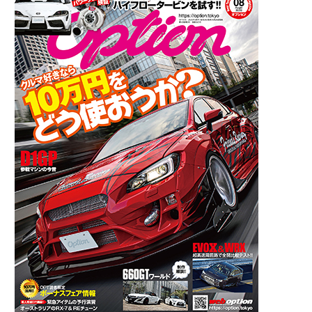
刊
案
内】
オ
プ
シ
ョ
ン
2020
年
8
月
号
6/26
発
売