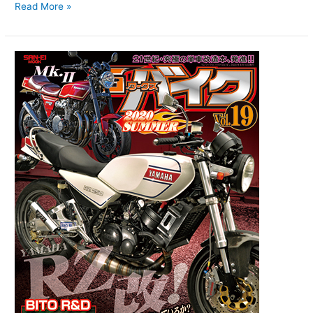
Read More »
【新
刊
案
内】
G
ワ
ー
ク
ス
バ
イ
ク
2020
年
夏
号
6/27