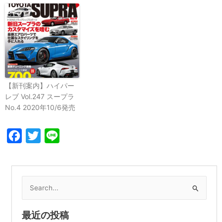
【新刊案内】ハイパー
レブ Vol.247 スープラ
No.4 2020年10/6発売
Facebook
Twitter
Line
検
索
対
最近の投稿
象: