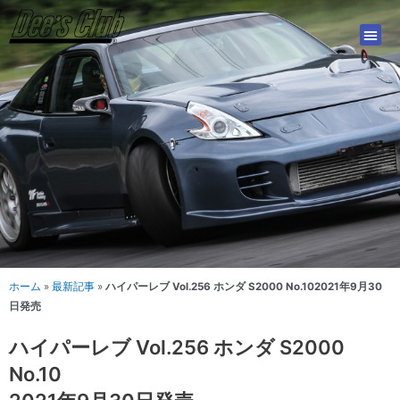
内
容
を
ス
キ
ッ
プ
ホーム
»
最新記事
»
ハイパーレブ Vol.256 ホンダ S2000 No.102021年9月30
日発売
ハイパーレブ Vol.256 ホンダ S2000
No.10