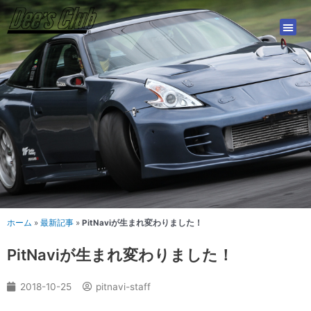
内
容
を
ス
キ
ッ
プ
ホーム
»
最新記事
»
PitNaviが生まれ変わりました！
PitNaviが生まれ変わりました！
2018-10-25
pitnavi-staff