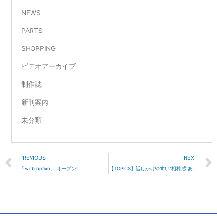
NEWS
PARTS
SHOPPING
ビデオアーカイブ
制作誌
新刊案内
未分類
Prev
PREVIOUS
NEXT
「ｗeb option」 オープン!!
【TOPICS】話しかけやすい”相棒感”あふれる『Echo Dot（エコードット）』専用ホルダー｜カーメイト