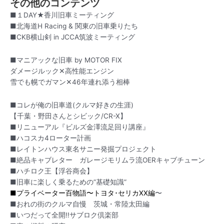
その他のコンテンツ
■１DAY★香川旧車ミーティング
■北海道H Racing & 関東の旧車乗りたち
■CKB横山剣 in JCCA筑波ミーティング
■マニアックな旧車 by MOTOR FIX
ダメージルック✕高性能エンジン
雪でも幌でガマン✕46年連れ添う相棒
■コレが俺の旧車道(クルマ好きの生涯)
【千葉・野田さんとシビック/CR-X】
■リニューアル『ビルズ金澤流足回り講座』
■ハコスカ4ローター計画
■レイトンハウス東名サニー発掘プロジェクト
■絶品キャブレター ガレージモリムラ流OERキャブチューン
■ハチロク王【浮谷商会】
■旧車に楽しく乗るための”基礎知識”
■プライベーター百物語〜トヨタ･セリカXX編
〜
■おれの街のクルマ自慢 茨城・常陸太田編
■いつだって全開!!サブロク倶楽部