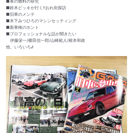
■車の燃料の研究
■鈴木ビッキが行く!!おれ街探訪
■旧車のメンテ
■木下みつひろのマシンセッティング
■新車検のホント
■プロフェッショナルな話が聞きたい
伊藤栄一/横田信一郎/山崎範人/根本和政
他、いろいろ♪