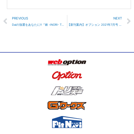
Prev
PREVIOUS
NEXT
Daiの強運をあなたに!!『祷 -INORI- Tシャツ』
【新刊案内】オプション 2021年7月号 5/26発売