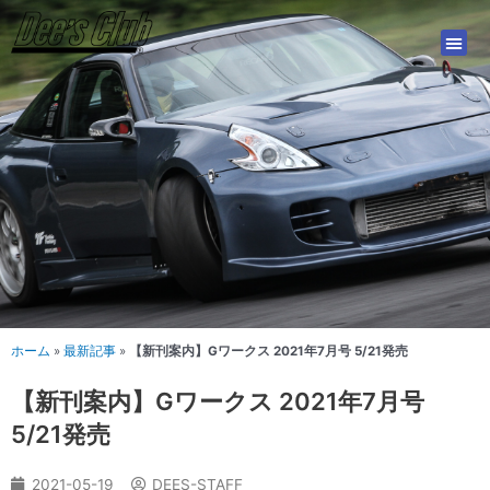
内
容
を
ス
キ
ッ
プ
ホーム
»
最新記事
»
【新刊案内】Gワークス 2021年7月号 5/21発売
【新刊案内】Gワークス 2021年7月号
5/21発売
2021-05-19
DEES-STAFF