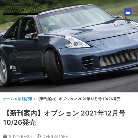
内
容
を
ス
キ
ッ
プ
ホーム
»
最新記事
»
【新刊案内】オプション 2021年12月号 10/26発売
【新刊案内】オプション 2021年12月号
10/26発売
2021-10-25
DEES-STAFF