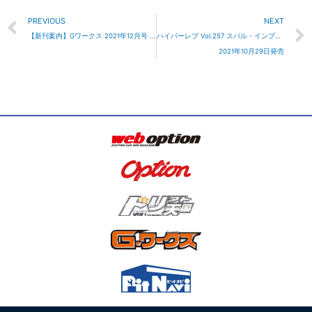
Prev
PREVIOUS
NEXT
【新刊案内】Gワークス 2021年12月号 10/21発売
ハイパーレブ Vol.257 スバル・インプレッサ / WRX No.17
2021年10月29日発売