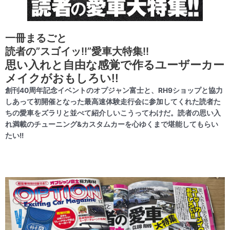
一冊まるごと
読者の”スゴイッ!!”愛車大特集!!
思い入れと自由な感覚で作る
ユー
ザーカー
メイクがおもしろい!!
創刊40周年記念イベントのオプジャン富士と、RH9ショップと協力
しあって初開催となった最高速体験走行会に参加してくれた読者た
ちの愛車をズラリと並べて紹介しいこうってわけだ。読者の思い入
れ満載のチューニング&カスタムカーを心ゆくまで堪能してもらい
たい!!