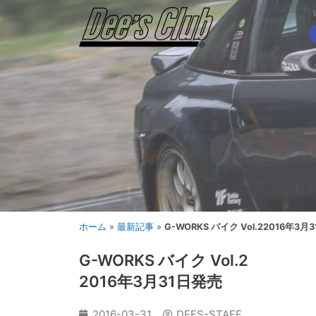
内
容
を
ス
キ
ッ
プ
ホーム
»
最新記事
»
G-WORKS バイク Vol.22016年3月
G-WORKS バイク Vol.2
2016年3月31日発売
2016-03-31
DEES-STAFF