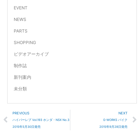
EVENT
NEWS
PARTS
SHOPPING
ビデオアーカイブ
制作誌
新刊案内
未分類
Prev
PREVIOUS
NEXT
ハイパーレブ Vol.193 ホンダ・NSX No.3
G-WORKS バイク
2015年5月30日発売
2015年9月28日発売