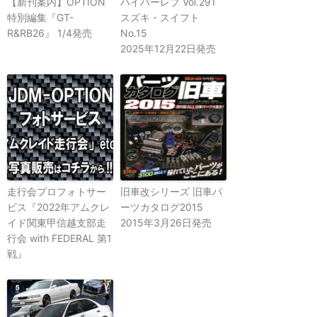
【新刊案内】OPTION
ハイパーレブ Vol.291
特別編集『GT-
スズキ・スイフト
R&RB26』 1/4発売
No.15
2025年12月22日発売
走行会プロフォトサー
旧車改シリーズ 旧車パ
ビス『2022年アムクレ
ーツカタログ2015
イド関東甲信越支部走
2015年3月26日発売
行会 with FEDERAL 第1
戦』