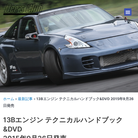
内
容
を
ス
キ
ッ
プ
ホーム
»
最新記事
»
13Bエンジン テクニカルハンドブック&DVD 2015年9月26
日発売
13Bエンジン テクニカルハンドブック
&DVD