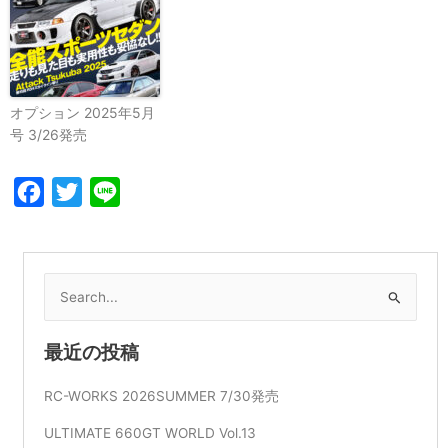
オプション 2025年5月
号 3/26発売
Facebook
Twitter
Line
検
索
対
最近の投稿
象:
RC-WORKS 2026SUMMER 7/30発売
ULTIMATE 660GT WORLD Vol.13