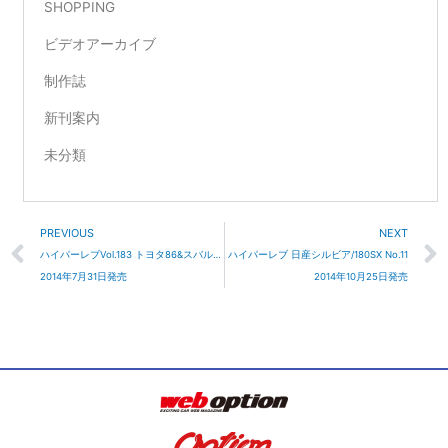
SHOPPING
ビデオアーカイブ
制作誌
新刊案内
未分類
Prev
PREVIOUS
NEXT
ハイパーレブVol.183 トヨタ86&スバルBRZ No.4
ハイパーレブ 日産シルビア/180SX No.11
2014年7月31日発売
2014年10月25日発売