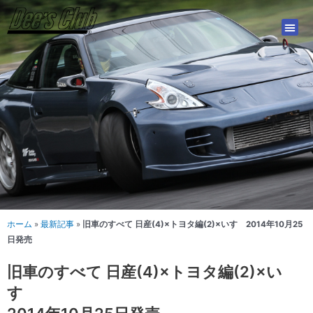
内
容
を
ス
キ
ッ
プ
ホーム
»
最新記事
»
旧車のすべて 日産(4)×トヨタ編(2)×いすゞ2014年10月25
日発売
旧車のすべて 日産(4)×トヨタ編(2)×い
すゞ