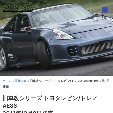
内
容
を
ス
キ
ッ
プ
ホーム
»
最新記事
»
旧車改シリーズ トヨタレビン/トレノAE862011年12月9日
発売
旧車改シリーズ トヨタレビン/トレノ
AE86