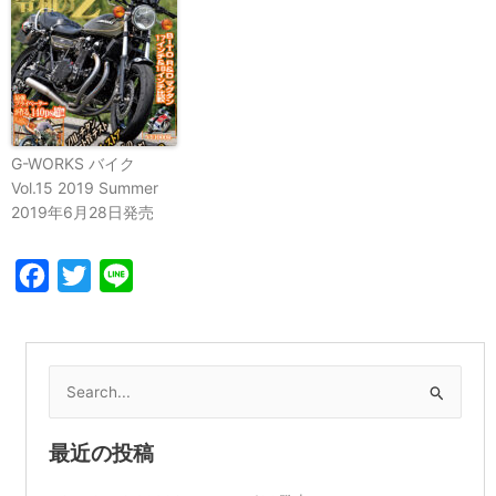
G-WORKS バイク
Vol.15 2019 Summer
2019年6月28日発売
Facebook
Twitter
Line
検
索
対
最近の投稿
象: