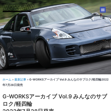
内
容
を
ス
キ
ッ
プ
ホーム
»
最新記事
»
G-WORKSアーカイブ Vol.9 みんなのサブロク/軽四輪2022
年7月28日発売
G-WORKSアーカイブ Vol.9 みんなのサブ
ロク/軽四輪