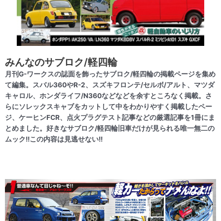
みんなのサブロク/軽四輪
月刊G-ワークスの誌面を飾ったサブロク/軽四輪の掲載ページを集め
て編集。スバル360やR-2、スズキフロンテ/セルボ/アルト、マツダ
キャロル、ホンダライフ/N360などなどを余すところなく掲載。さ
らにソレックスキャブをカットして中をわかりやすく掲載したペー
ジ、ケーヒンFCR、点火プラグテスト記事などの厳選記事を1冊にま
とめました。好きなサブロク/軽四輪旧車だけが見られる唯一無二の
ムック!!この内容は見逃せない!!