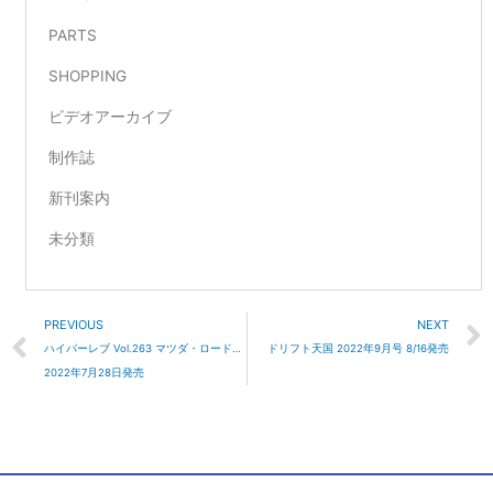
PARTS
SHOPPING
ビデオアーカイブ
制作誌
新刊案内
未分類
Prev
PREVIOUS
NEXT
ハイパーレブ Vol.263 マツダ・ロードスター No.13
ドリフト天国 2022年9月号 8/16発売
2022年7月28日発売