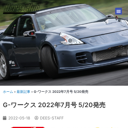
内
容
を
ス
キ
ッ
プ
ホーム
»
最新記事
»
G-ワークス 2022年7月号 5/20発売
G-ワークス 2022年7月号 5/20発売
2022-05-18
DEES-STAFF