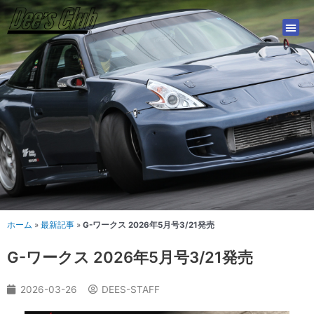
内
容
を
ス
キ
ッ
プ
ホーム
»
最新記事
»
G-ワークス 2026年5月号3/21発売
G-ワークス 2026年5月号3/21発売
2026-03-26
DEES-STAFF