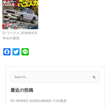
G-ワークス 2026年6月
号4/21発売
Facebook
Twitter
Line
検
索
対
最近の投稿
象:
RC-WORKS 2026SUMMER 7/30発売