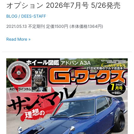
オプション 2026年7月号 5/26発売
BLOG
/
DEES-STAFF
2021.05.13 不定期刊 定価1500円 (本体価格1364円)
Read More »
G-
ワ
ー
ク
ス
2026
年
7
月
号
5/21
発