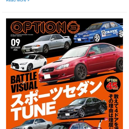
オ
プ
シ
ョ
ン
2026
年
9
月
号
7/24
発
売