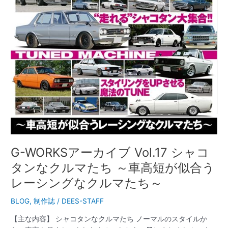
タ
ン
な
ク
ル
マ
た
ち
～
車
高
短
が
G-WORKSアーカイブ Vol.17 シャコ
似
タンなクルマたち ～車高短が似合う
合
う
レーシングなクルマたち～
レ
ー
BLOG
,
制作誌
/
DEES-STAFF
シ
【主な内容】 シャコタンなクルマたち ノーマルのスタイルか
ン