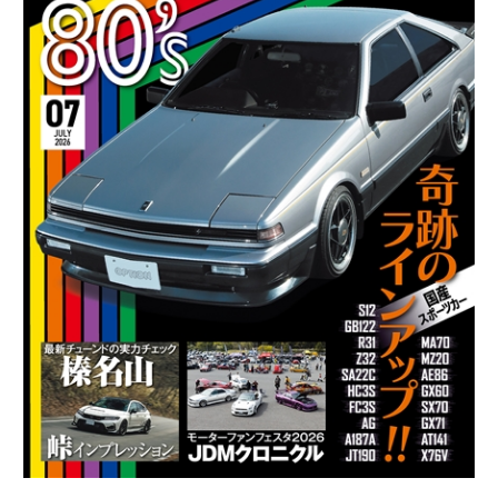
7
月
号
5/26
発
売