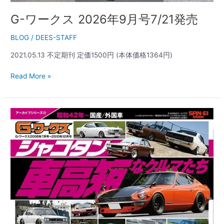
G-ワークス 2026年9月号7/21発売
BLOG
/
DEES-STAFF
2021.05.13 不定期刊 定価1500円 (本体価格1364円)
Read More »
G-
WORKS
ア
ー
カ
イ
ブ
Vol.17
シ
ャ
コ