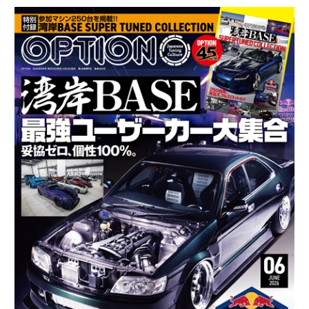
オ
プ
シ
ョ
ン
2026
年
6
月
号
4/24
発
売