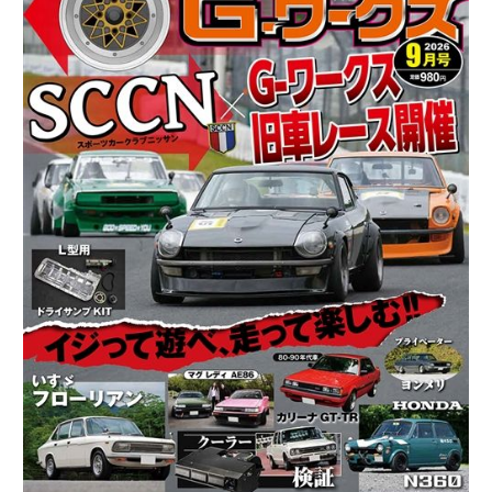
ー
ク
ス
2026
年
9
月
号
7/21
発
売