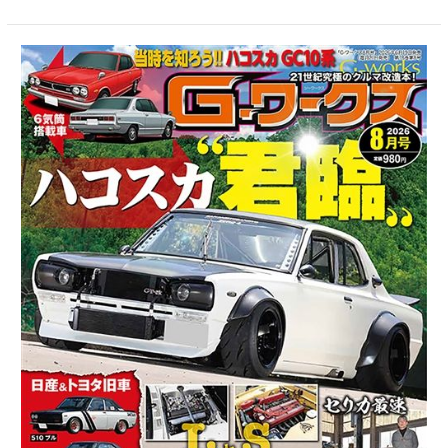
G-
ワ
ー
ク
ス
2026
年
8
月
号
6/19
発
売