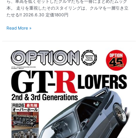
ら、車高を低くセットしたクルマたちを一冊にまとめたムック
グ
本。 走りを重視したそのスタイリングは、クルマを一層引き立
な
たせる!! 2026.6.30 定価1800円
ク
ル
Read More »
マ
た
ち
オ
～
プ
シ
ョ
ン
2026
年
8
月
号
6/25
発
売