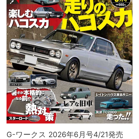
2026
年
6
月
号
4/21
発
売
G-ワークス 2026年6月号4/21発売