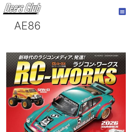
内
投
容
稿
を
の
AE86
ス
ペ
キ
ー
ッ
ジ
プ
送
り
RC-
WORKS
2026SUMMER
7/30
発
売