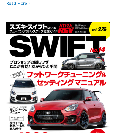
Read More »
ハ
イ
パ
ー
レ
ブ
Vol.276
ス
ズ
キ・
ス
イ
フ
ト
No.14
2024
年