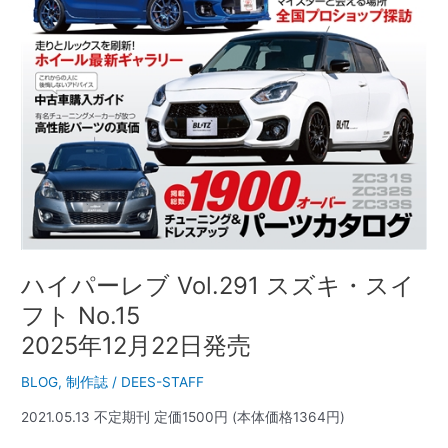
フ
ト
No.15
2025
年
12
月
22
日
発
売
ハイパーレブ Vol.291 スズキ・スイ
フト No.15
2025年12月22日発売
BLOG
,
制作誌
/
DEES-STAFF
2021.05.13 不定期刊 定価1500円 (本体価格1364円)