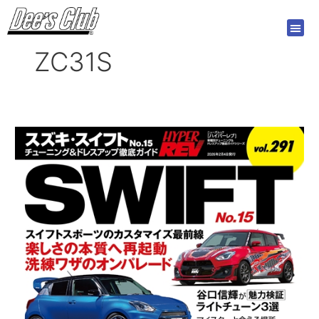
内
容
を
ZC31S
ス
キ
ッ
プ
ハ
イ
パ
ー
レ
ブ
Vol.291
ス
ズ
キ・
ス
イ