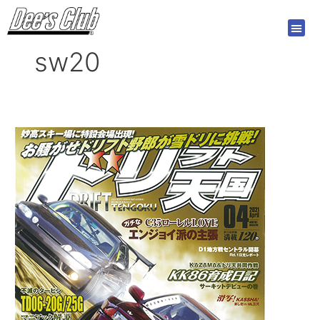
内
容
を
sw20
ス
キ
ッ
プ
【新
刊
案
内】
ド
リ
フ
ト
天
国
2021
年