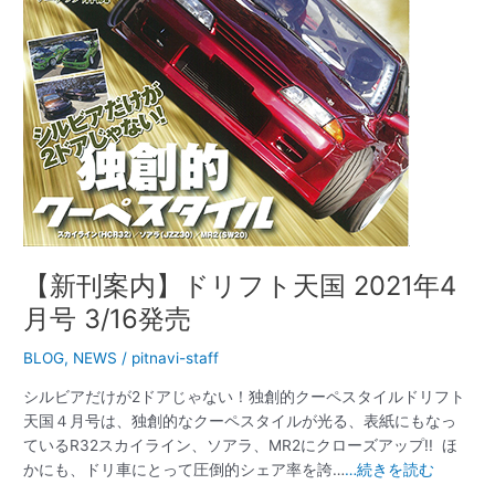
4
月
号
3/16
発
売
【新刊案内】ドリフト天国 2021年4
月号 3/16発売
BLOG
,
NEWS
/
pitnavi-staff
シルビアだけが2ドアじゃない！独創的クーペスタイルドリフト
天国４月号は、独創的なクーペスタイルが光る、表紙にもなっ
ているR32スカイライン、ソアラ、MR2にクローズアップ!! ほ
かにも、ドリ車にとって圧倒的シェア率を誇…
…続きを読む