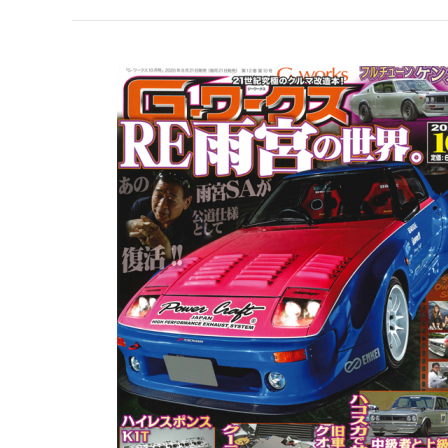
【新
刊
案
内】
G
ワ
ー
ク
ス
2020
年
10
月
号
8/21
発