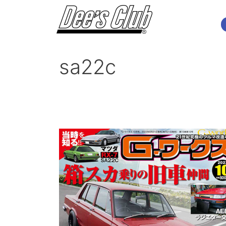
内
容
を
ス
キ
sa22c
ッ
プ
G-
ワ
ー
ク
ス
2023
年
10