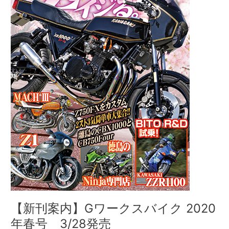
ー
ク
ス
バ
イ
ク
2020
年
春
号
3/28
発
売
【新刊案内】Gワークスバイク 2020
年春号 3/28発売