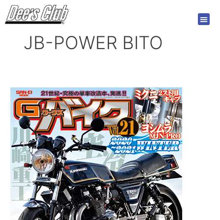
内
容
を
JB-POWER BITO
ス
キ
ッ
プ
G
ワ
ー
ク
ス
バ
イ
ク
Vol.21
2020-
2021
年