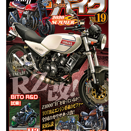
刊
案
内】
G
ワ
ー
ク
ス
バ
イ
ク
2020
年
夏
号
6/27
発
売