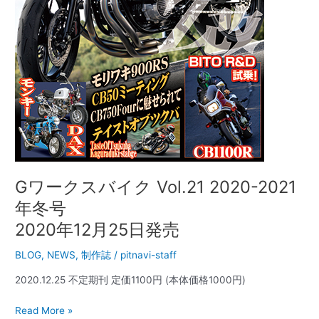
冬
号
2020
年
12
月
25
日
発
売
Gワークスバイク Vol.21 2020-2021
年冬号
2020年12月25日発売
BLOG
,
NEWS
,
制作誌
/
pitnavi-staff
2020.12.25 不定期刊 定価1100円 (本体価格1000円)
Read More »