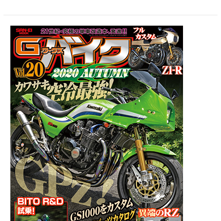
G
ワ
ー
ク
ス
バ
イ
ク
Vol.20
2020
年
秋
号
2020
年
9
月
30