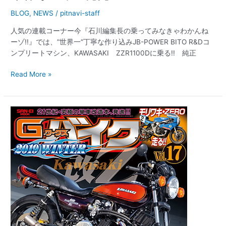
BLOG
,
NEWS
/
pitnavi-staff
人気の連載コーナー今『石川編集長の乗ってみなきゃわかんね
ーゾ!!』では、”世界一”丁寧な作り込みJB-POWER BITO R&Dコ
ンプリートマシン、KAWASAKI ZZR1100Dに乗る!! 純正
Read More »
【新
刊
案
内】
G
ワ
ー
ク
ス
バ
イ