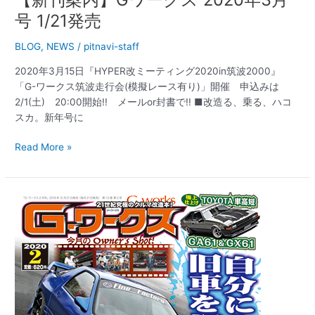
号 1/21発売
BLOG
,
NEWS
/
pitnavi-staff
2020年3月15日『HYPER改ミーティング2020in筑波2000』
「G-ワークス筑波走行会(模擬レース有り)」開催 申込みは
2/1(土) 20:00開始!! メールor封書で!! ■改造る、乗る、ハコ
スカ。新年号に
Read More »
【新
刊
案
内】
G
ワ
ー
ク