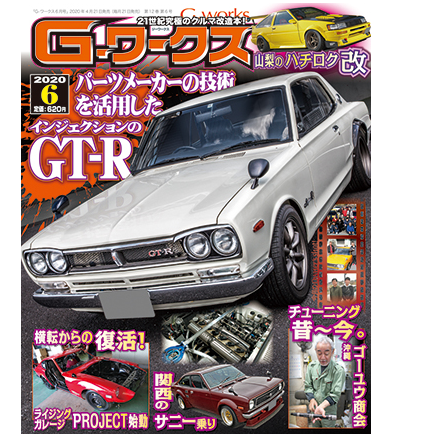
【新
刊
案
内】
G
ワ
ー
ク
ス
2020
年
7
月
号
5/21
発
売