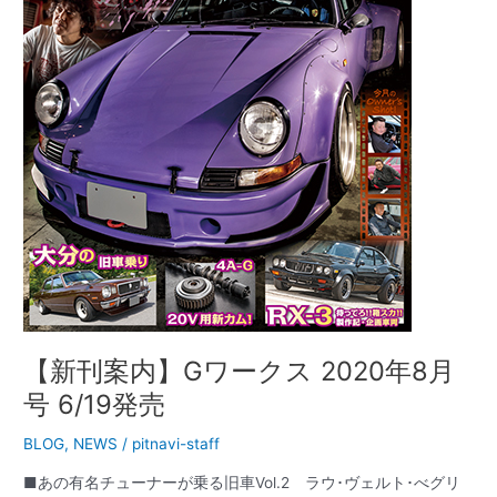
ー
ク
ス
2020
年
8
月
号
6/19
発
売
【新刊案内】Gワークス 2020年8月
号 6/19発売
BLOG
,
NEWS
/
pitnavi-staff
■あの有名チューナーが乗る旧車Vol.2 ラウ･ヴェルト･べグリ