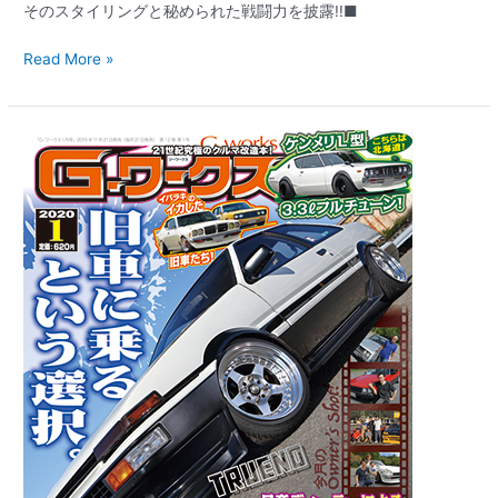
そのスタイリングと秘められた戦闘力を披露!!■
Read More »
【新
刊
案
内】
G
ワ
ー
ク
ス
2020
年
1
月
号
11/21