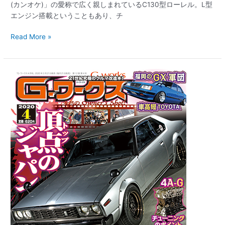
(カンオケ)」の愛称で広く親しまれているC130型ローレル。L型
エンジン搭載ということもあり、チ
Read More »
【新
刊
案
内】
G
ワ
ー
ク
ス
2020
年
4
月
号