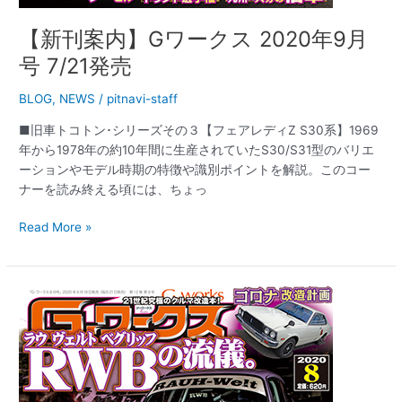
【新刊案内】Gワークス 2020年9月
号 7/21発売
BLOG
,
NEWS
/
pitnavi-staff
■旧車トコトン･シリーズその３【フェアレディZ S30系】1969
年から1978年の約10年間に生産されていたS30/S31型のバリエ
ーションやモデル時期の特徴や識別ポイントを解説。このコー
ナーを読み終える頃には、ちょっ
Read More »
【新
刊
案
内】
G
ワ