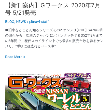
【新刊案内】Gワークス 2020年7月
号 5/21発売
BLOG
,
NEWS
/
pitnavi-staff
■旧車をとことん知るシリーズその2 ケンメリ[C110] S47年9月
の発売から、次期のジャパンにバトンタッチするS52年8月まで
の5年間で、歴代スカイライン中でも最多の販売台数を誇るケン
メリ。“手頃に改造れるベース車”
Read More »
【新
刊
案
内】
G
ワ
ー