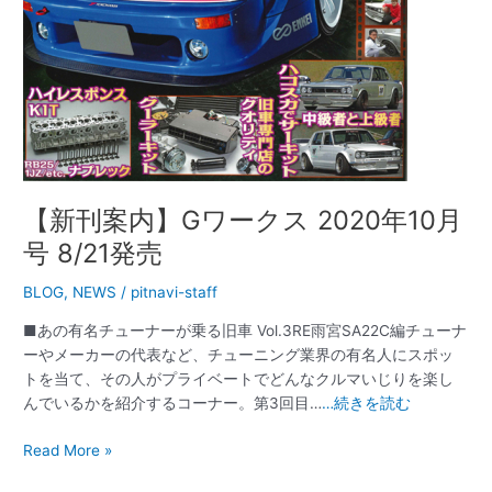
月
号
8/21
発
売
【新刊案内】Gワークス 2020年10月
号 8/21発売
BLOG
,
NEWS
/
pitnavi-staff
■あの有名チューナーが乗る旧車 Vol.3RE雨宮SA22C編チューナ
ーやメーカーの代表など、チューニング業界の有名人にスポッ
トを当て、その人がプライベートでどんなクルマいじりを楽し
んでいるかを紹介するコーナー。第3回目…
…続きを読む
Read More »