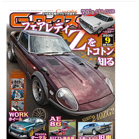
【新
刊
案
内】
G
ワ
ー
ク
ス
2020
年
9
月
号
7/21
発
売