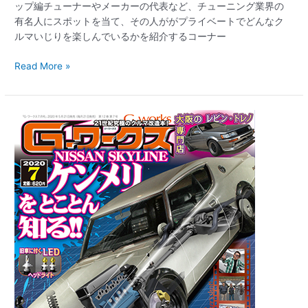
ップ編チューナーやメーカーの代表など、チューニング業界の
有名人にスポットを当て、その人ががプライベートでどんなク
ルマいじりを楽しんでいるかを紹介するコーナー
Read More »
【新
刊
案
内】
G
ワ
ー
ク
ス
2020
年
7
月