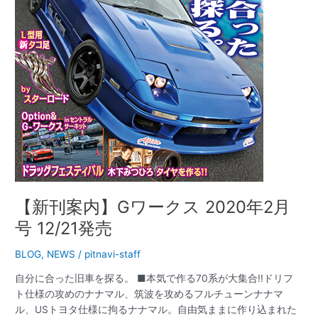
ス
2020
年
2
月
号
12/21
発
売
【新刊案内】Gワークス 2020年2月
号 12/21発売
BLOG
,
NEWS
/
pitnavi-staff
自分に合った旧車を探る。 ■本気で作る70系が大集合!!ドリフ
ト仕様の攻めのナナマル、筑波を攻めるフルチューンナナマ
ル、USトヨタ仕様に拘るナナマル。自由気ままに作り込まれた