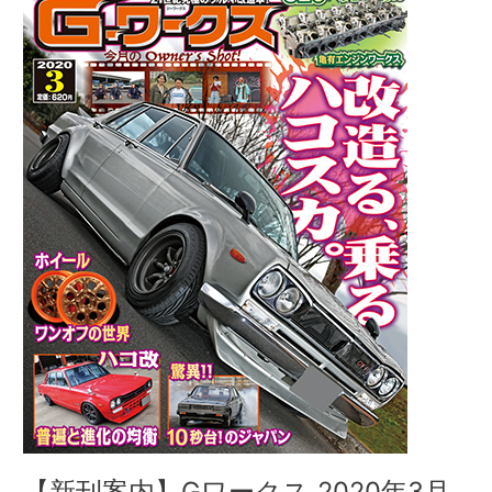
刊
案
内】
G
ワ
ー
ク
ス
2020
年
3
月
号
1/21
発
売
【新刊案内】Gワークス 2020年3月