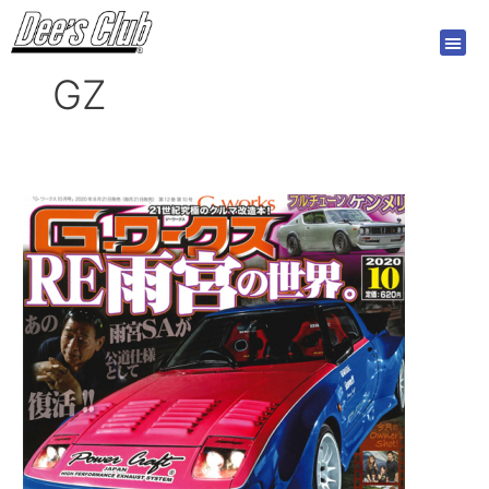
内
投
容
稿
を
の
GZ
ス
ペ
キ
ー
ッ
ジ
プ
送
り
【新
刊
案
内】
G
ワ
ー
ク
ス
2020
年
10