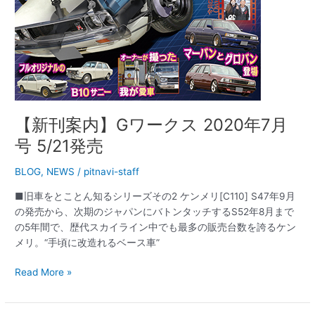
号
5/21
発
売
【新刊案内】Gワークス 2020年7月
号 5/21発売
BLOG
,
NEWS
/
pitnavi-staff
■旧車をとことん知るシリーズその2 ケンメリ[C110] S47年9月
の発売から、次期のジャパンにバトンタッチするS52年8月まで
の5年間で、歴代スカイライン中でも最多の販売台数を誇るケン
メリ。“手頃に改造れるベース車”
Read More »