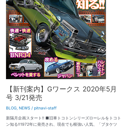
ク
ス
2020
年
5
月
号
3/21
発
売
【新刊案内】Gワークス 2020年5月
号 3/21発売
BLOG
,
NEWS
/
pitnavi-staff
新隔月企画スタート!! ■旧車トコトンシリーズローレルをトコト
ン知る!!1972年に発売され、現在でも根強い人気、「ブタケツ