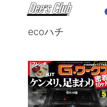
内
容
を
ス
キ
ecoハチ
ッ
プ
G-
ワ
ー
ク
ス
2023
年
5