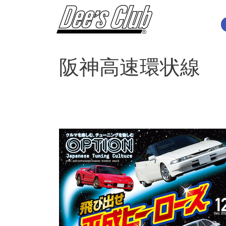
内
容
を
ス
キ
阪神高速環状線
ッ
プ
オ
プ
シ
ョ
ン
2022
年
12