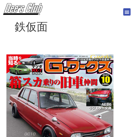
内
容
を
鉄仮面
ス
キ
ッ
プ
G-
ワ
ー
ク
ス
2023
年
10
月
号
8/21
発