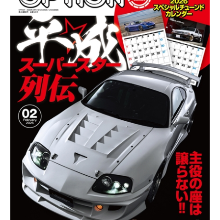
シ
ョ
ン
2026
年
2
月
号
12/25
発
売