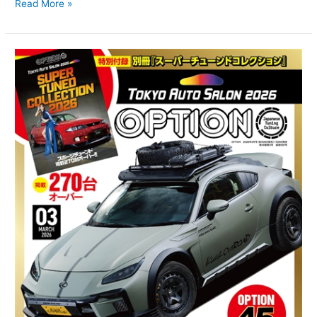
Read More »
オ
プ
シ
ョ
ン
2026
年
3
月
号
1/26
発
売