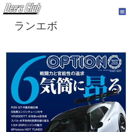
内
容
を
ランエボ
ス
キ
ッ
プ
オ
プ
シ
ョ
ン
2026
年
4
月
号
2/26
発