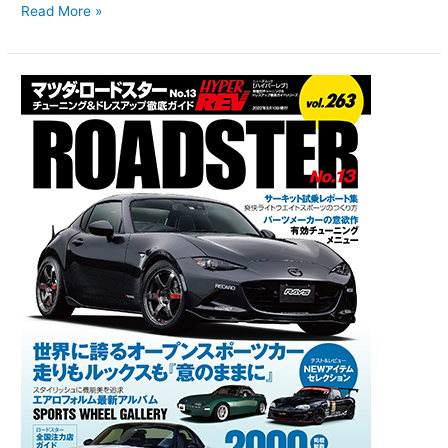
Read More »
ハ
イ
パ
ー
レ
ブ
Vol.263
マ
ツ
ダ・
ロ
ー
ド
ス
タ
ー
No.13