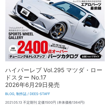
ド
ス
タ
ー
No.17
2026
年
6
月
29
日
発
売
ハイパーレブ Vol.295 マツダ・ロー
ドスター No.17
2026年6月29日発売
BLOG
,
制作誌
/
DEES-STAFF
2021.05.13 不定期刊 定価1500円 (本体価格1364円)