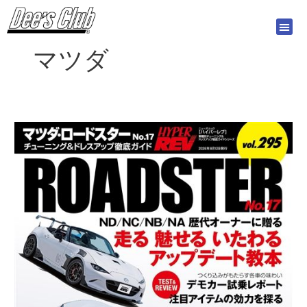
内
容
を
マツダ
ス
キ
ッ
プ
ハ
イ
パ
ー
レ
ブ
Vol.295
マ
ツ
ダ・
ロ
ー